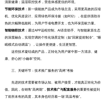
清新健康；温湿双控技术，营造体感更佳的环境。
节能环保技术
：新一级能效产品成为市场主流，采用更高效的压缩
机、优化风道设计、应用绿色环保冷媒（如R32），在提供强劲冷
热的大幅降低能耗，为用户节省电费开支，也为环保贡献力量。
智能物联技术
：通过APP远程控制、AI语音助手、与智能家居生态
的深度融合，实现空调的个性化场景定制（如“回家提前制冷”、“睡
眠模式自动调温”），让操作更便捷，生活更智慧。
这些技术凝结成的产品，正转化为用户家中那一方清凉、健
康、舒心的“小确幸”空间。
三、关键环节：技术推广服务的“高烤”考验
先进的技术需要被市场认知、被用户接受，才能真正转化为价
值。因此，在销售“高烤期”，
技术推广与配套服务
的重要性被提到
了前所未有的高度，其本身也经历着一场“高温考验”。