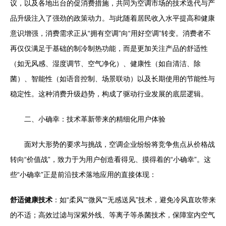
议，以及各地出台的促消费措施，共同为空调市场的技术迭代与产
品升级注入了强劲的政策动力。与此随着居民收入水平提高和健康
意识增强，消费需求正从“拥有空调”向“用好空调”转变。消费者不
再仅仅满足于基础的制冷制热功能，而是更加关注产品的舒适性
（如无风感、湿度调节、空气净化）、健康性（如自清洁、除
菌）、智能性（如语音控制、场景联动）以及长期使用的节能性与
稳定性。这种消费升级趋势，构成了驱动行业发展的底层逻辑。
二、小确幸：技术革新带来的精细化用户体验
面对大形势的要求与挑战，空调企业纷纷将竞争焦点从价格战
转向“价值战”，致力于为用户创造看得见、摸得着的“小确幸”。这
些“小确幸”正是前沿技术落地应用的直接体现：
舒适健康技术
：如“柔风”“微风”“无感送风”技术，避免冷风直吹带来
的不适；高效过滤与深紫外线、等离子等杀菌技术，保障室内空气