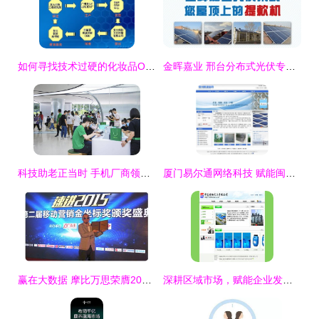
如何寻找技术过硬的化妆品OEM代加工工厂 从技术审核到推广服务的全攻略
金晖嘉业 邢台分布式光伏专业服务商，一站式解决方案引领绿色未来
科技助老正当时 手机厂商领航适老化服务，OPPO创新实践获赞誉
厦门易尔通网络科技 赋能闽西南企业数字化转型的营销引擎
赢在大数据 摩比万思荣膺2015最佳移动广告公司奖，技术驱动推广服务新纪元
深耕区域市场，赋能企业发展——厦门易尔通网络科技营销服务中心的战略布局与服务拓展